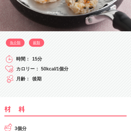
魚介類
穀類
15分
50kcal/1個分
後期
3個分