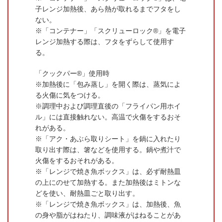
子レンジ加熱後、あら熱が取れるまでフタをし
ない。
「コンテナー」「スクリューロック®」を電子
レンジ加熱する際は、フタをずらして使用す
る。
「クックパー®」使用時
加熱後に「包み蒸し」を開く際は、蒸気によ
る火傷に気をつける。
調理中および調理直後の「フライパン用ホイ
ル」には直接触れない。高温で火傷をするおそ
れがある。
「アク・あぶら取りシート」を鍋に入れたり
取り出す際は、箸などを使用する。鍋や煮汁で
火傷をするおそれがある。
「レンジで焼き魚ボックス」は、必ず耐熱皿
の上にのせて加熱する。また加熱後はミトンな
どを使い、耐熱皿ごと取り出す。
「レンジで焼き魚ボックス」は、加熱後、魚
の身や脂がはねたり、調味液がはねることがあ