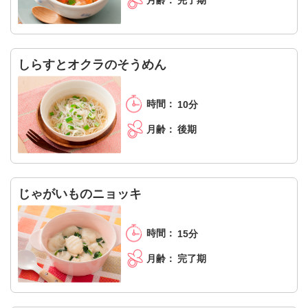
完了期
しらすとオクラのそうめん
10分
後期
じゃがいものニョッキ
15分
完了期