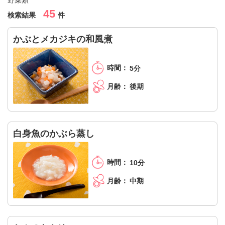
45
検索結果
件
かぶとメカジキの和風煮
5分
後期
白身魚のかぶら蒸し
10分
中期