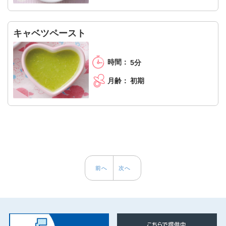
キャベツペースト
5分
初期
前へ
次へ