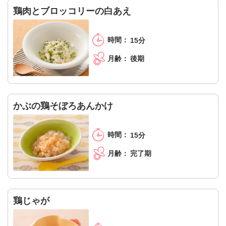
鶏肉とブロッコリーの白あえ
15分
後期
かぶの鶏そぼろあんかけ
15分
完了期
鶏じゃが