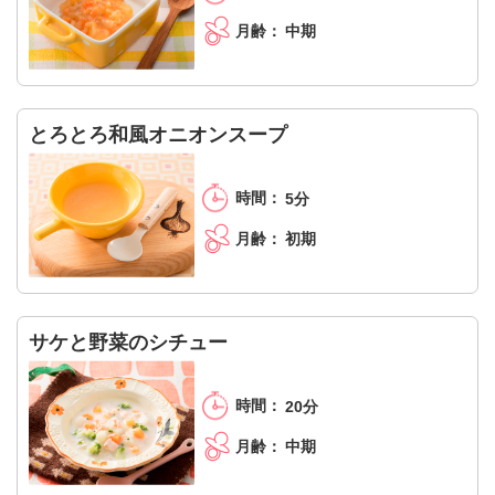
中期
とろとろ和風オニオンスープ
5分
初期
サケと野菜のシチュー
20分
中期