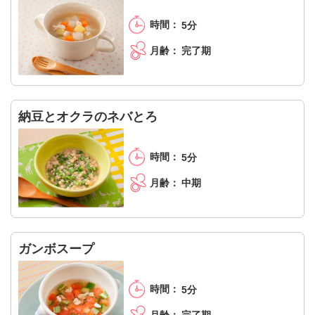
5分
完了期
納豆とオクラのネバとろ
5分
中期
ガンボスープ
5分