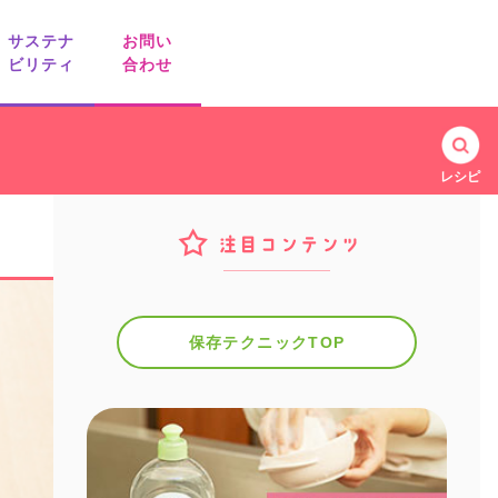
サステナ
お問い
ビリティ
合わせ
業務用商品の
レシピ
お問い合わせ
離乳食のための
知っ得！納得！
フリージングテクニック
キッチンアイデア
保存テクニックTOP
リード
ノベルティ・ギフト用商品