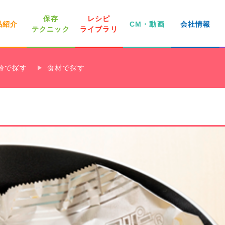
保存
レシピ
品紹介
CM・動画
会社情報
テクニック
ライブラリ
齢で探す
食材で探す
家庭用商品・その
社員インタビュー
よくあるご質問
他のお問い合わせ
ジップロック®
世界の料理
下味冷凍のすすめ
離乳食のレシピ
クックパー®
中期
魚介類
後期
野菜類
完了期
きのこ類
いも
一目でわかる！
果物
穀類
卵
乳製品
冷凍・解凍チャート®
販売終了商品のご案内
ズビズバ®
業務用商品