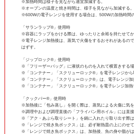
加熱時間は様子を見ながら適宜加減する。
オーブンの温度と焼き時間は、様子を見ながら加減する
600Wの電子レンジを使用する場合は、500Wの加熱時間の
「サランラップ®」使用時
容器にラップをかける際は、ゆったりと余裕を持たせて
電子レンジ加熱後は、蒸気で火傷をするおそれがあるの
はずす。
「ジップロック®」使用時
「フリーザーバッグ」に液状のものを入れて横置きする
「コンテナー」「スクリューロック®」を電子レンジから
「コンテナー」「スクリューロック®」は、電子レンジ加
「コンテナー」「スクリューロック®」を電子レンジ加熱
「クックパー®」使用時
加熱後に「包み蒸し」を開く際は、蒸気による火傷に気
調理中および調理直後の「フライパン用ホイル」には直
「アク・あぶら取りシート」を鍋に入れたり取り出す際
「レンジで焼き魚ボックス」は、必ず耐熱皿の上にのせ
「レンジで焼き魚ボックス」は、加熱後、魚の身や脂が