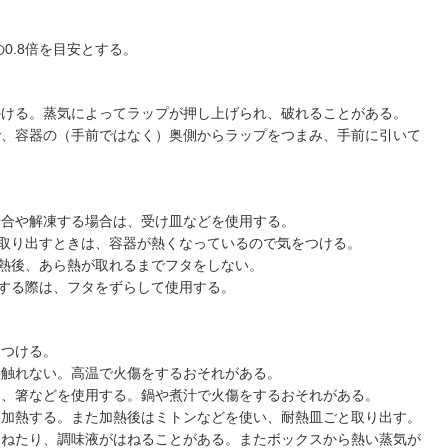
。
0.8倍を目安とする。
かける。蒸気によってラップが押し上げられ、破れることがある。
で、容器の（手前ではなく）奥側からラップをつまみ、手前に引いて
場合や解凍する場合は、受け皿などを使用する。
取り出すときは、容器が熱くなっているので気をつける。
熱後、あら熱が取れるまでフタをしない。
する際は、フタをずらして使用する。
をつける。
接触れない。高温で火傷をするおそれがある。
は、箸などを使用する。鍋や煮汁で火傷をするおそれがある。
て加熱する。また加熱後はミトンなどを使い、耐熱皿ごと取り出す。
はねたり、調味液がはねることがある。またボックスから熱い蒸気が