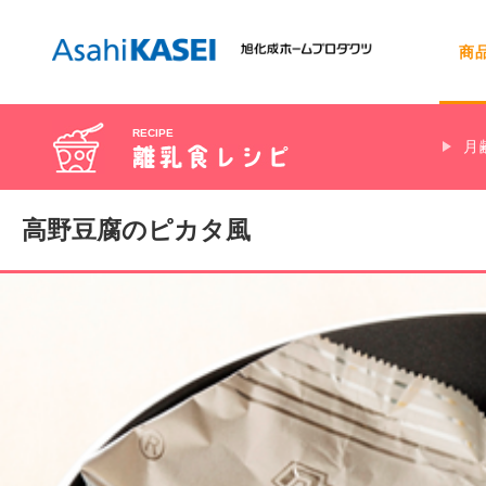
商
RECIPE
月
お問い合わせトップ
会社情報
サランラップ®
レシピを探す
食材別
初期
肉類
高野豆腐のピカタ風
豆類
ノベルティ・ギフト用商品の
お問い合わせ
フロッシュ®