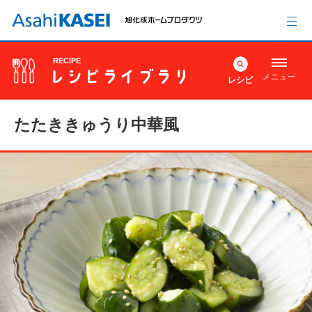
RECIPE
メニュー
レシピ
たたききゅうり中華風