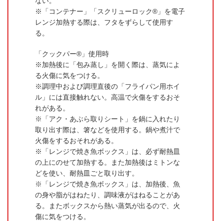
ない。
「コンテナー」「スクリューロック®」を電子
レンジ加熱する際は、フタをずらして使用す
る。
「クックパー®」使用時
加熱後に「包み蒸し」を開く際は、蒸気によ
る火傷に気をつける。
調理中および調理直後の「フライパン用ホイ
ル」には直接触れない。高温で火傷をするおそ
れがある。
「アク・あぶら取りシート」を鍋に入れたり
取り出す際は、箸などを使用する。鍋や煮汁で
火傷をするおそれがある。
「レンジで焼き魚ボックス」は、必ず耐熱皿
の上にのせて加熱する。また加熱後はミトンな
どを使い、耐熱皿ごと取り出す。
「レンジで焼き魚ボックス」は、加熱後、魚
の身や脂がはねたり、調味液がはねることがあ
る。またボックスから熱い蒸気が出るので、火
傷に気をつける。