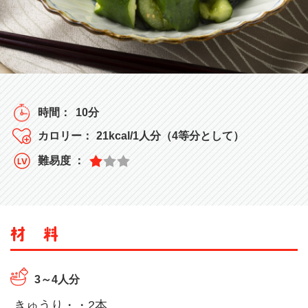
10分
21kcal/1人分（4等分として）
3～4人分
きゅうり・・2本