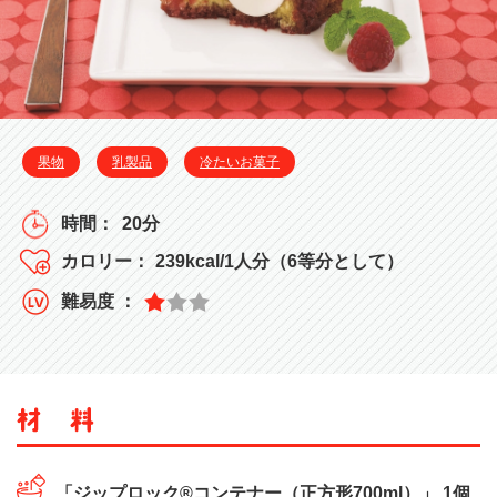
果物
乳製品
冷たいお菓子
20分
239kcal/1人分（6等分として）
「ジップロック®コンテナー（正方形700ml）」 1個