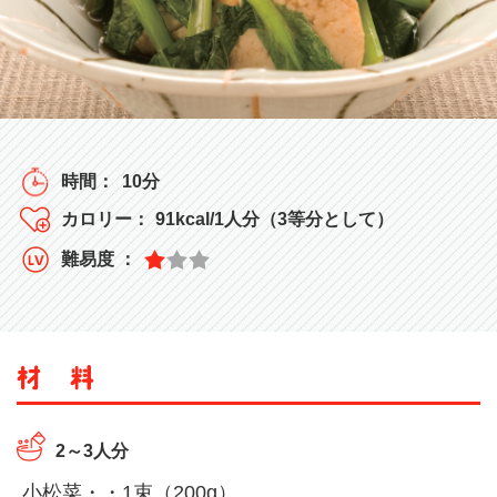
10分
91kcal/1人分（3等分として）
2～3人分
小松菜・・1束（200g）