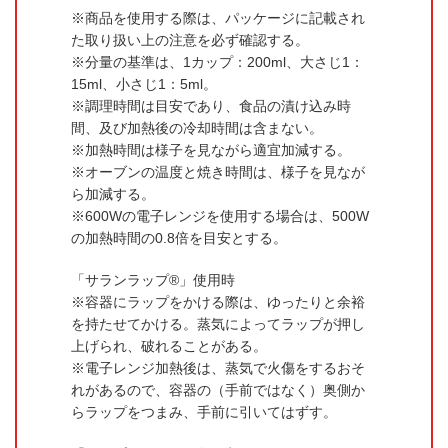
商品を使用する際は、パッケージに記載され
た取り扱い上の注意を必ず確認する。
分量の基準は、1カップ：200ml、大さじ1：
15ml、小さじ1：5ml。
調理時間は目安であり、食品の漬け込み時
間、及び加熱後の冷却時間は含まない。
加熱時間は様子を見ながら適宜加減する。
オーブンの温度と焼き時間は、様子を見なが
ら加減する。
600Wの電子レンジを使用する場合は、500W
の加熱時間の0.8倍を目安とする。
「サランラップ®」使用時
容器にラップをかける際は、ゆったりと余裕
を持たせてかける。蒸気によってラップが押し
上げられ、破れることがある。
電子レンジ加熱後は、蒸気で火傷をするおそ
れがあるので、容器の（手前ではなく）奥側か
らラップをつまみ、手前に引いてはずす。