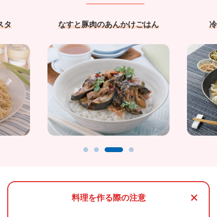
スタ
なすと豚肉のあんかけごはん
冷
+
料理を作る際の注意