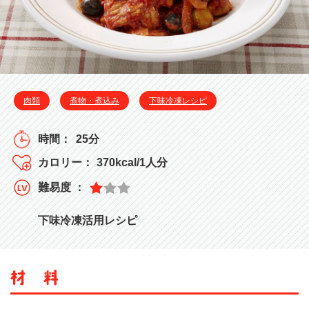
肉類
煮物・煮込み
下味冷凍レシピ
25分
370kcal/1人分
下味冷凍活用レシピ