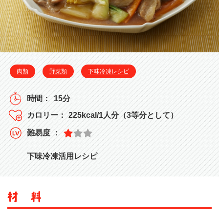
肉類
野菜類
下味冷凍レシピ
15分
225kcal/1人分（3等分として）
下味冷凍活用レシピ