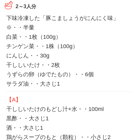
2～3人分
下味冷凍した「豚こましょうがにんにく味」
※・・半量
白菜・・1枚（100g）
チンゲン菜・・1株（100g）
にんじん・・30g
干ししいたけ・・2枚
うずらの卵（ゆでたもの）・・6個
サラダ油・・大さじ1
【A】
干ししいたけのもどし汁+水・・100ml
黒酢・・大さじ1
酒・・大さじ1
鶏がらスープのもと（顆粒）・・小さじ2