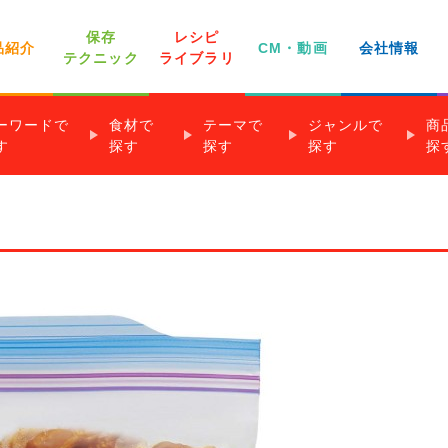
保存
レシピ
品紹介
CM・動画
会社情報
テクニック
ライブラリ
ーワードで
食材で
テーマで
ジャンルで
商
家庭用商品・その
す
探す
探す
探す
探
社員インタビュー
よくあるご質問
他のお問い合わせ
ジップロック®
世界の料理
下味冷凍のすすめ
離乳食のレシピ
クックパー®
り！レシピ
®
以下
魚介類
★★
調理時間 6～15分
簡単
前菜・おつまみ
野菜類
★★★
調理時間 16～30分
クックパー®包み蒸しレシピ
ジップロック®フリーザーバッグ
きのこ類
タイパ
煮物・煮込み
調理時間 31分以上
いも
一目でわかる！
チ
®コンテナー
果物
レンジ
ごはん料理
穀類
手間なし！定番おかず
ジップロック®スクリューロック®
卵
低カロリー
パン料理
乳製品
冷凍・解凍チャート®
・ココア
！おかずレシピ
クッキングシート
おもてなし・パーティー
作り置き＆常備菜
クックパー®フライパン用ホイル
オーブンで作るお菓子
販売終了商品のご案内
レシピ
作るお菓子
アク・あぶら取りシート
冷たいお菓子
下味冷凍レシピ
クックパー®レンジで焼き魚ボックス
その他のお菓子
ズビズバ®
業務用商品