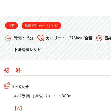
肉類
動画で早わかり！レシピ
5分
1376kcal/全量
下味冷凍レシピ
2～3人分
豚バラ肉（薄切り）・・300g
【A】