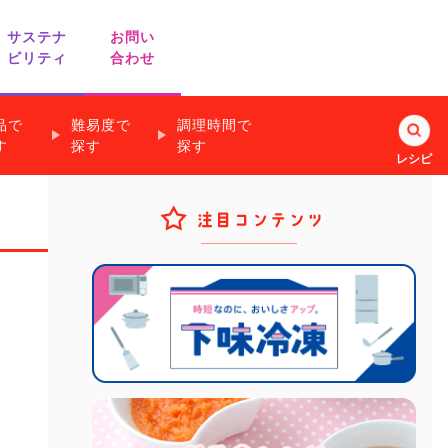
サステナ
お問い
ビリティ
合わせ
品で
難易度で
調理時間で
業務用商品の
す
探す
探す
レシピ
お問い合わせ
すぐできるお手軽副菜
離乳食のための
知っ得！納得！
ヘルシーレシピ
フリージングテクニック
キッチンアイデア
漬けて焼くだけのレシピ
リード
ノベルティ・ギフト用商品