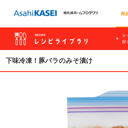
商
キ
RECIPE
探
お問い合わせトップ
会社情報
サランラップ®
レシピを探す
食材別
時短
肉類
動画で早わか
サラダ
サランラップ
★
調理時間 5分
下味冷凍！豚バラのみそ漬け
手抜き
豆類
簡単自分ラン
スープ・汁物
ジップロック
ノベルティ・ギフト用商品の
冷凍貯金
チョコレート
お弁当に合う
めん料理
クックパー®
お問い合わせ
冷凍食材活用
電子レンジで
クックパー®
フロッシュ®