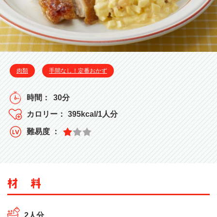
肉類
手間なし！定番おかず
30分
395kcal/1人分
2人分