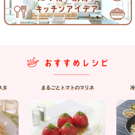
スタ
まるごとトマトのマリネ
冷