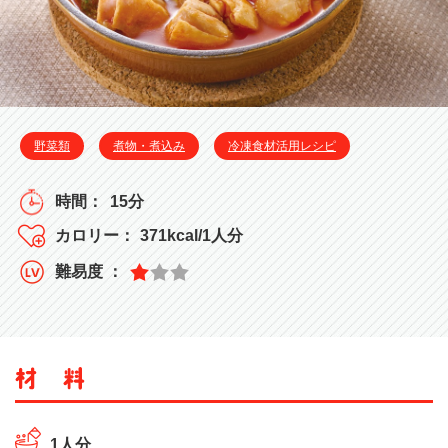
野菜類
煮物・煮込み
冷凍食材活用レシピ
15分
371kcal/1人分
1人分