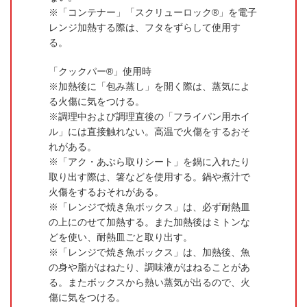
「コンテナー」「スクリューロック®」を電子
レンジ加熱する際は、フタをずらして使用す
る。
「クックパー®」使用時
加熱後に「包み蒸し」を開く際は、蒸気によ
る火傷に気をつける。
調理中および調理直後の「フライパン用ホイ
ル」には直接触れない。高温で火傷をするおそ
れがある。
「アク・あぶら取りシート」を鍋に入れたり
取り出す際は、箸などを使用する。鍋や煮汁で
火傷をするおそれがある。
「レンジで焼き魚ボックス」は、必ず耐熱皿
の上にのせて加熱する。また加熱後はミトンな
どを使い、耐熱皿ごと取り出す。
「レンジで焼き魚ボックス」は、加熱後、魚
の身や脂がはねたり、調味液がはねることがあ
る。またボックスから熱い蒸気が出るので、火
傷に気をつける。