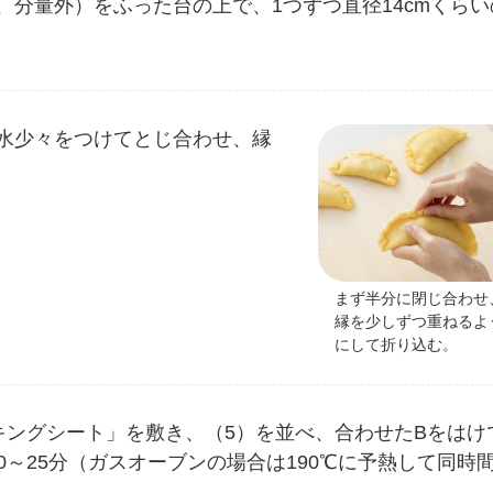
、分量外）をふった台の上で、1つずつ直径14cmくらい
に水少々をつけてとじ合わせ、縁
。
まず半分に閉じ合わせ
縁を少しずつ重ねるよ
にして折り込む。
キングシート」を敷き、（5）を並べ、合わせたBをはけ
0～25分（ガスオーブンの場合は190℃に予熱して同時