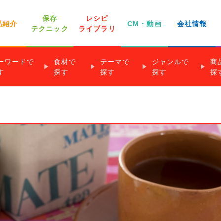
保存
レシピ
品紹介
CM・動画
会社情報
テクニック
ライブラリ
ーワードで
食材で
テーマで
ジャンルで
商
家庭用商品・その
す
探す
探す
探す
探
社員インタビュー
よくあるご質問
他のお問い合わせ
ジップロック®
世界の料理
下味冷凍のすすめ
離乳食のレシピ
クックパー®
り！レシピ
®
以下
魚介類
★★
調理時間 6～15分
簡単
前菜・おつまみ
野菜類
★★★
調理時間 16～30分
クックパー®包み蒸しレシピ
ジップロック®フリーザーバッグ
きのこ類
タイパ
煮物・煮込み
調理時間 31分以上
いも
一目でわかる！
チ
®コンテナー
果物
レンジ
ごはん料理
穀類
手間なし！定番おかず
ジップロック®スクリューロック®
卵
低カロリー
パン料理
乳製品
冷凍・解凍チャート®
・ココア
！おかずレシピ
クッキングシート
おもてなし・パーティー
作り置き＆常備菜
クックパー®フライパン用ホイル
オーブンで作るお菓子
販売終了商品のご案内
レシピ
作るお菓子
アク・あぶら取りシート
冷たいお菓子
下味冷凍レシピ
クックパー®レンジで焼き魚ボックス
その他のお菓子
ズビズバ®
業務用商品