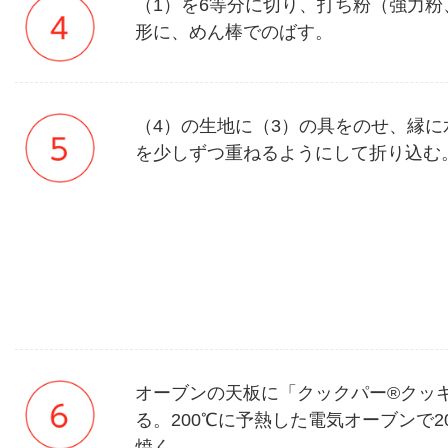
（1）を6等分に切り、打ち粉（強力粉
形に、めん棒でのばす。
（4）の生地に（3）の具をのせ、縁
を少しずつ重ねるようにして折り込む
オーブンの天板に「クックパー®クッ
る。200℃に予熱した電気オーブンで2
焼く。