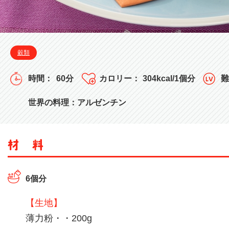
穀類
60分
304kcal/1個分
世界の料理：アルゼンチン
6個分
【生地】
薄力粉・・200g