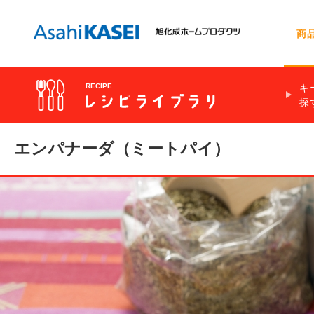
商
キ
RECIPE
探
お問い合わせトップ
会社情報
サランラップ®
レシピを探す
食材別
時短
肉類
動画で早わか
サラダ
サランラップ
★
調理時間 5分
エンパナーダ（ミートパイ）
手抜き
豆類
簡単自分ラン
スープ・汁物
ジップロック
ノベルティ・ギフト用商品の
冷凍貯金
チョコレート
お弁当に合う
めん料理
クックパー®
お問い合わせ
冷凍食材活用
電子レンジで
クックパー®
フロッシュ®