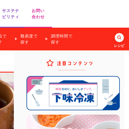
サステナ
お問い
ビリティ
合わせ
品で
難易度で
調理時間で
業務用商品の
す
探す
探す
レシピ
お問い合わせ
すぐできるお手軽副菜
離乳食のための
知っ得！納得！
ヘルシーレシピ
フリージングテクニック
キッチンアイデア
漬けて焼くだけのレシピ
リード
ノベルティ・ギフト用商品