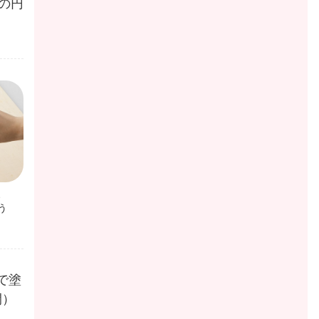
の円
、
う
で塗
間）