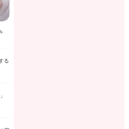
み
する
®」