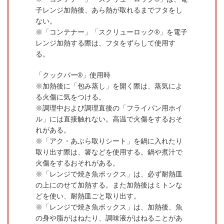
子レンジ加熱後、あら熱が取れるまでフタをし
ない。
「コンテナー」「スクリューロック®」を電子
レンジ加熱する際は、フタをずらして使用す
る。
「クックパー®」使用時
加熱後に「包み蒸し」を開く際は、蒸気によ
る火傷に気をつける。
調理中および調理直後の「フライパン用ホイ
ル」には直接触れない。高温で火傷をするおそ
れがある。
「アク・あぶら取りシート」を鍋に入れたり
取り出す際は、箸などを使用する。鍋や煮汁で
火傷をするおそれがある。
「レンジで焼き魚ボックス」は、必ず耐熱皿
の上にのせて加熱する。また加熱後はミトンな
どを使い、耐熱皿ごと取り出す。
「レンジで焼き魚ボックス」は、加熱後、魚
の身や脂がはねたり、調味液がはねることがあ