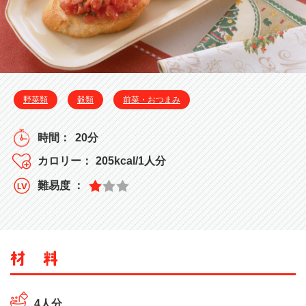
野菜類
穀類
前菜・おつまみ
20分
205kcal/1人分
4人分