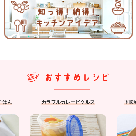
ごはん
カラフルカレーピクルス
下味