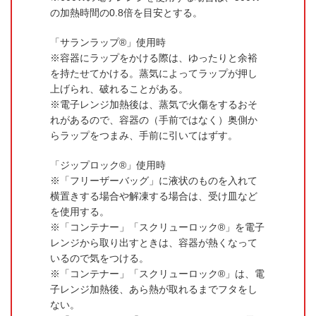
の加熱時間の0.8倍を目安とする。
「サランラップ®」使用時
容器にラップをかける際は、ゆったりと余裕
を持たせてかける。蒸気によってラップが押し
上げられ、破れることがある。
電子レンジ加熱後は、蒸気で火傷をするおそ
れがあるので、容器の（手前ではなく）奥側か
らラップをつまみ、手前に引いてはずす。
「ジップロック®」使用時
「フリーザーバッグ」に液状のものを入れて
横置きする場合や解凍する場合は、受け皿など
を使用する。
「コンテナー」「スクリューロック®」を電子
レンジから取り出すときは、容器が熱くなって
いるので気をつける。
「コンテナー」「スクリューロック®」は、電
子レンジ加熱後、あら熱が取れるまでフタをし
ない。