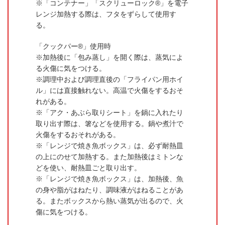
「コンテナー」「スクリューロック®」を電子
レンジ加熱する際は、フタをずらして使用す
る。
「クックパー®」使用時
加熱後に「包み蒸し」を開く際は、蒸気によ
る火傷に気をつける。
調理中および調理直後の「フライパン用ホイ
ル」には直接触れない。高温で火傷をするおそ
れがある。
「アク・あぶら取りシート」を鍋に入れたり
取り出す際は、箸などを使用する。鍋や煮汁で
火傷をするおそれがある。
「レンジで焼き魚ボックス」は、必ず耐熱皿
の上にのせて加熱する。また加熱後はミトンな
どを使い、耐熱皿ごと取り出す。
「レンジで焼き魚ボックス」は、加熱後、魚
の身や脂がはねたり、調味液がはねることがあ
る。またボックスから熱い蒸気が出るので、火
傷に気をつける。