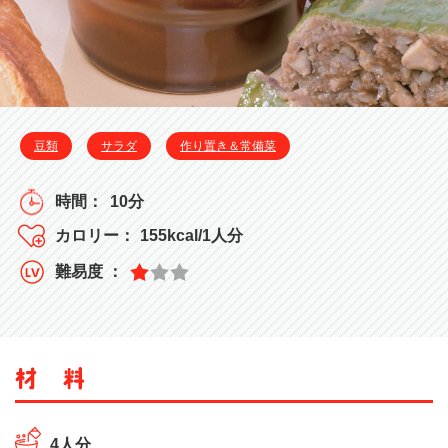
豆類
サラダ
作り置き＆常備菜
10分
155kcal/1人分
4人分