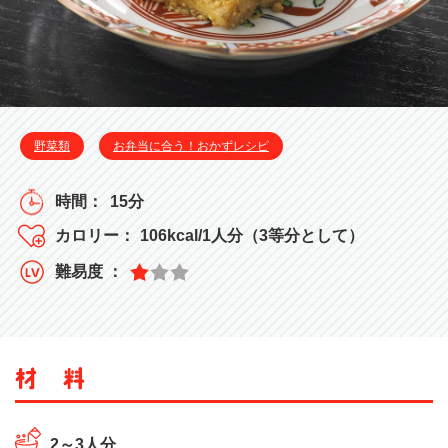
野菜類
お弁当に合う！おかずレシピ
15分
106kcal/1人分（3等分として）
2～3人分