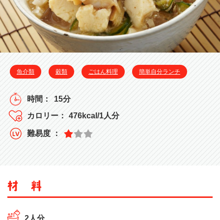
魚介類
穀類
ごはん料理
簡単自分ランチ
15分
476kcal/1人分
2人分