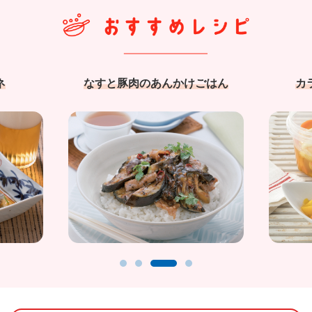
ネ
なすと豚肉のあんかけごはん
カ