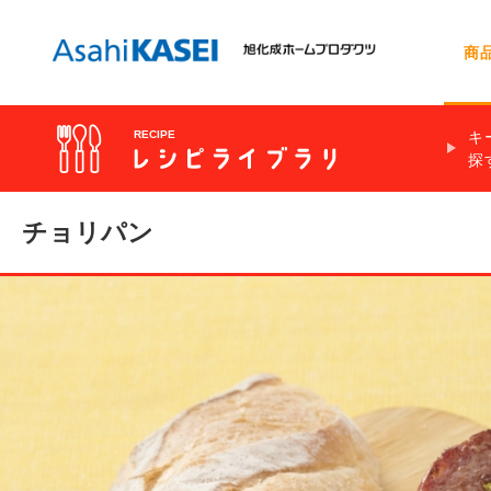
商
キ
RECIPE
探
お問い合わせトップ
会社情報
サランラップ®
レシピを探す
食材別
時短
肉類
動画で早わか
サラダ
サランラップ
★
調理時間 5分
チョリパン
手抜き
豆類
簡単自分ラン
スープ・汁物
ジップロック
ノベルティ・ギフト用商品の
冷凍貯金
チョコレート
お弁当に合う
めん料理
クックパー®
お問い合わせ
冷凍食材活用
電子レンジで
クックパー®
フロッシュ®