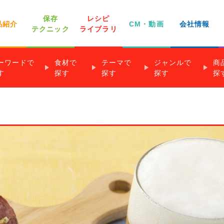
保存
レシピ
品紹介
CM・動画
会社情報
テクニック
ライブラリ
ーワードで
食材で
テーマで
ジャンルで
商
家庭用商品・その
す
探す
探す
探す
探
社員インタビュー
よくあるご質問
他のお問い合わせ
ジップロック®
世界の料理
下味冷凍のすすめ
離乳食のレシピ
クックパー®
り！レシピ
®
以下
魚介類
★★
調理時間 6～15分
簡単
前菜・おつまみ
野菜類
★★★
調理時間 16～30分
クックパー®包み蒸しレシピ
ジップロック®フリーザーバッグ
きのこ類
タイパ
煮物・煮込み
調理時間 31分以上
いも
一目でわかる！
チ
®コンテナー
果物
レンジ
ごはん料理
穀類
手間なし！定番おかず
ジップロック®スクリューロック®
卵
低カロリー
パン料理
乳製品
冷凍・解凍チャート®
・ココア
！おかずレシピ
クッキングシート
おもてなし・パーティー
作り置き＆常備菜
クックパー®フライパン用ホイル
オーブンで作るお菓子
販売終了商品のご案内
レシピ
作るお菓子
アク・あぶら取りシート
冷たいお菓子
下味冷凍レシピ
クックパー®レンジで焼き魚ボックス
その他のお菓子
ズビズバ®
業務用商品