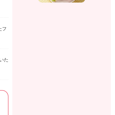
たフ
いた
。