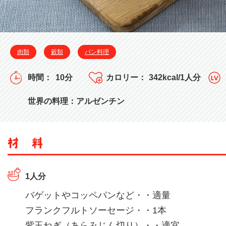
肉類
穀類
パン料理
10分
342kcal/1人分
世界の料理：アルゼンチン
1人分
バゲットやコッペパンなど・・適量
フランクフルトソーセージ・・1本
紫玉ねぎ（あらみじん切り）・・適宜