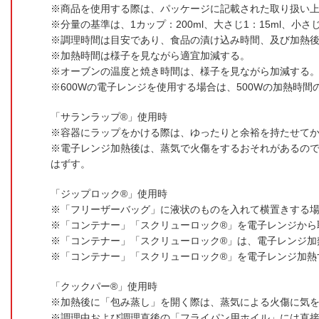
商品を使用する際は、パッケージに記載された取り扱い
分量の基準は、1カップ：200ml、大さじ1：15ml、小さじ
調理時間は目安であり、食品の漬け込み時間、及び加熱
加熱時間は様子を見ながら適宜加減する。
オーブンの温度と焼き時間は、様子を見ながら加減する
600Wの電子レンジを使用する場合は、500Wの加熱時間の
「サランラップ®」使用時
容器にラップをかける際は、ゆったりと余裕を持たせて
電子レンジ加熱後は、蒸気で火傷をするおそれがあるの
はずす。
「ジップロック®」使用時
「フリーザーバッグ」に液状のものを入れて横置きする
「コンテナー」「スクリューロック®」を電子レンジから
「コンテナー」「スクリューロック®」は、電子レンジ加
「コンテナー」「スクリューロック®」を電子レンジ加熱
「クックパー®」使用時
加熱後に「包み蒸し」を開く際は、蒸気による火傷に気
調理中および調理直後の「フライパン用ホイル」には直