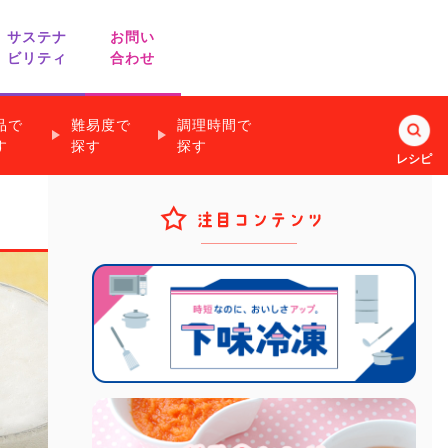
サステナ
お問い
ビリティ
合わせ
品で
難易度で
調理時間で
業務用商品の
す
探す
探す
レシピ
お問い合わせ
すぐできるお手軽副菜
離乳食のための
知っ得！納得！
ヘルシーレシピ
フリージングテクニック
キッチンアイデア
漬けて焼くだけのレシピ
リード
ノベルティ・ギフト用商品