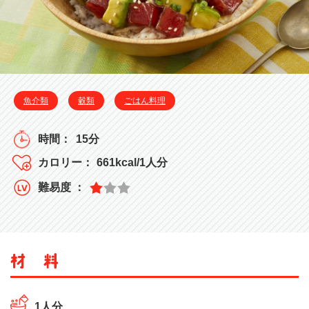
魚介類
穀類
ごはん料理
15分
661kcal/1人分
1人分