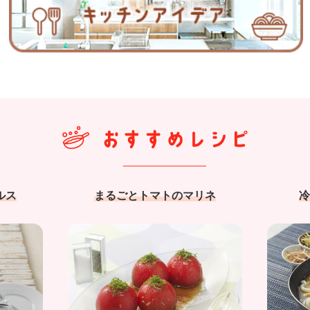
ルス
まるごとトマトのマリネ
冷