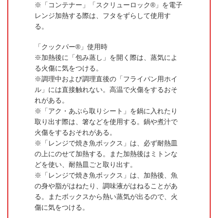
「コンテナー」「スクリューロック®」を電子
レンジ加熱する際は、フタをずらして使用す
る。
「クックパー®」使用時
加熱後に「包み蒸し」を開く際は、蒸気によ
る火傷に気をつける。
調理中および調理直後の「フライパン用ホイ
ル」には直接触れない。高温で火傷をするおそ
れがある。
「アク・あぶら取りシート」を鍋に入れたり
取り出す際は、箸などを使用する。鍋や煮汁で
火傷をするおそれがある。
「レンジで焼き魚ボックス」は、必ず耐熱皿
の上にのせて加熱する。また加熱後はミトンな
どを使い、耐熱皿ごと取り出す。
「レンジで焼き魚ボックス」は、加熱後、魚
の身や脂がはねたり、調味液がはねることがあ
る。またボックスから熱い蒸気が出るので、火
傷に気をつける。