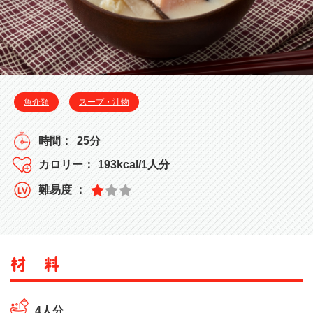
魚介類
スープ・汁物
25分
193kcal/1人分
4人分