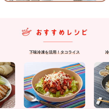
下味冷凍を活用！タコライス
冷