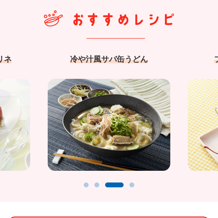
リネ
冷や汁風サバ缶うどん