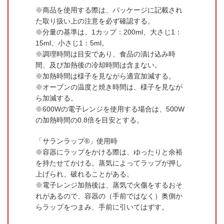
商品を使用する際は、パッケージに記載され
た取り扱い上の注意を必ず確認する。
分量の基準は、1カップ：200ml、大さじ1：
15ml、小さじ1：5ml。
調理時間は目安であり、食品の漬け込み時
間、及び加熱後の冷却時間は含まない。
加熱時間は様子を見ながら適宜加減する。
オーブンの温度と焼き時間は、様子を見なが
ら加減する。
600Wの電子レンジを使用する場合は、500W
の加熱時間の0.8倍を目安とする。
「サランラップ®」使用時
容器にラップをかける際は、ゆったりと余裕
を持たせてかける。蒸気によってラップが押し
上げられ、破れることがある。
電子レンジ加熱後は、蒸気で火傷をするおそ
れがあるので、容器の（手前ではなく）奥側か
らラップをつまみ、手前に引いてはずす。