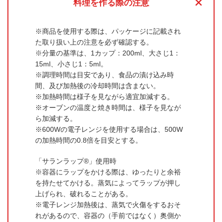
+
料理を作る際の注意
商品を使用する際は、パッケージに記載され
た取り扱い上の注意を必ず確認する。
分量の基準は、1カップ：200ml、大さじ1：
15ml、小さじ1：5ml。
調理時間は目安であり、食品の漬け込み時
間、及び加熱後の冷却時間は含まない。
加熱時間は様子を見ながら適宜加減する。
オーブンの温度と焼き時間は、様子を見なが
ら加減する。
600Wの電子レンジを使用する場合は、500W
の加熱時間の0.8倍を目安とする。
「サランラップ®」使用時
容器にラップをかける際は、ゆったりと余裕
を持たせてかける。蒸気によってラップが押し
上げられ、破れることがある。
電子レンジ加熱後は、蒸気で火傷をするおそ
れがあるので、容器の（手前ではなく）奥側か