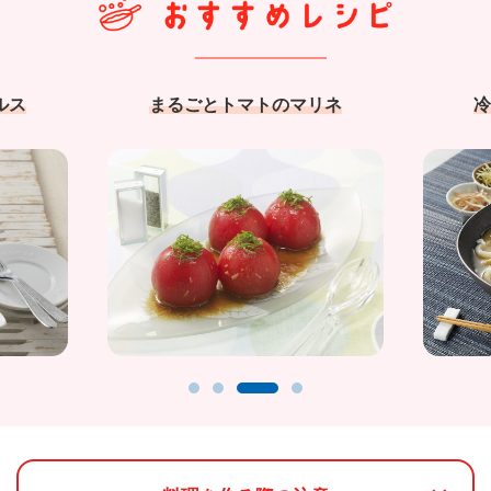
ルス
まるごとトマトのマリネ
冷