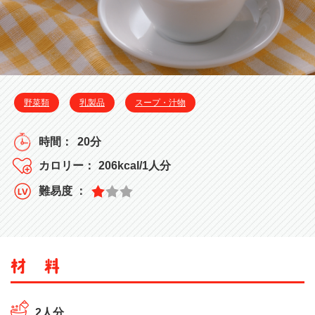
野菜類
乳製品
スープ・汁物
20分
206kcal/1人分
2人分