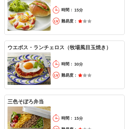
15分
ウエボス・ランチェロス（牧場風目玉焼き）
30分
三色そぼろ弁当
15分